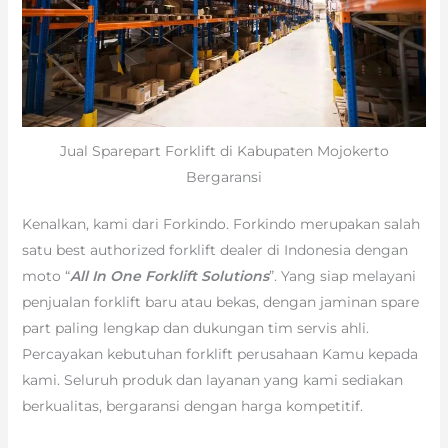
Jual Sparepart Forklift di Kabupaten Mojokerto
Bergaransi
Kenalkan, kami dari Forkindo. Forkindo merupakan salah
satu best authorized forklift dealer di Indonesia dengan
moto “
All In One Forklift Solutions
”. Yang siap melayani
penjualan forklift baru atau bekas, dengan jaminan spare
part paling lengkap dan dukungan tim servis ahli.
Percayakan kebutuhan forklift perusahaan Kamu kepada
kami. Seluruh produk dan layanan yang kami sediakan
berkualitas, bergaransi dengan harga kompetitif.