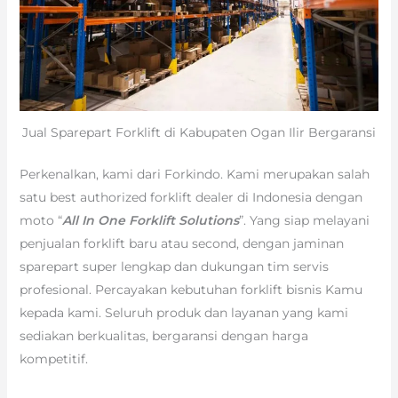
Jual Sparepart Forklift di Kabupaten Ogan Ilir Bergaransi
Perkenalkan, kami dari Forkindo. Kami merupakan salah
satu best authorized forklift dealer di Indonesia dengan
moto “
All In One Forklift Solutions
”. Yang siap melayani
penjualan forklift baru atau second, dengan jaminan
sparepart super lengkap dan dukungan tim servis
profesional. Percayakan kebutuhan forklift bisnis Kamu
kepada kami. Seluruh produk dan layanan yang kami
sediakan berkualitas, bergaransi dengan harga
kompetitif.