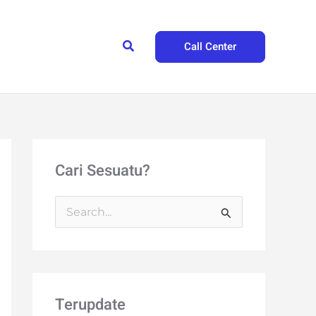
Search
Call Center
Cari Sesuatu?
S
e
a
r
Terupdate
c