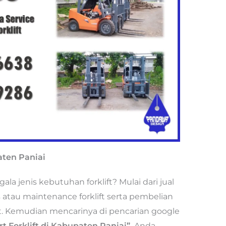
aten Paniai
a jenis kebutuhan forklift? Mulai dari jual
vis atau maintenance forklift serta pembelian
ort. Kemudian mencarinya di pencarian google
t Forklift di Kabupaten Paniai”.
Anda