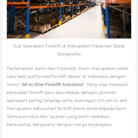
Jual Sparepart Forklift di Kabupaten Pasaman Barat
Bergaransi
Perkenalkan, kami dari Forkindo. Kami merupakan salah
satu best authorized forklift dealer di Indonesia dengan
moto “
All In One Forklift Solutions
”. Yang siap melayani
penjualan forklift baru atau bekas, dengan jaminan
sparepart paling lengkap serta dukungan tim servis ahli.
Percayakan kebutuhan forklift bisnis Anda kepada kami.
Semua produk dan layanan yang kami sediakan
berkualitas, bergaransi dengan harga terjangkau.