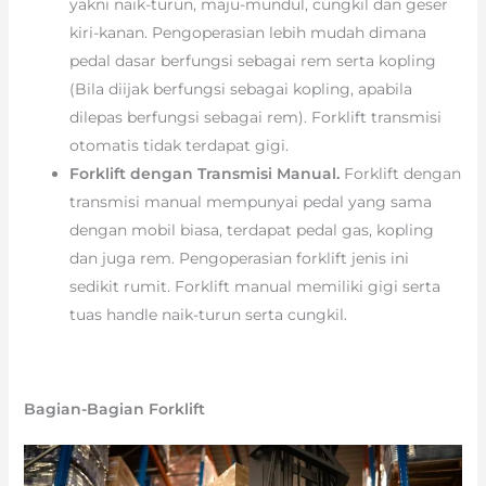
yakni naik-turun, maju-mundul, cungkil dan geser
kiri-kanan. Pengoperasian lebih mudah dimana
pedal dasar berfungsi sebagai rem serta kopling
(Bila diijak berfungsi sebagai kopling, apabila
dilepas berfungsi sebagai rem). Forklift transmisi
otomatis tidak terdapat gigi.
Forklift dengan Transmisi Manual.
Forklift dengan
transmisi manual mempunyai pedal yang sama
dengan mobil biasa, terdapat pedal gas, kopling
dan juga rem. Pengoperasian forklift jenis ini
sedikit rumit. Forklift manual memiliki gigi serta
tuas handle naik-turun serta cungkil.
Bagian-Bagian Forklift