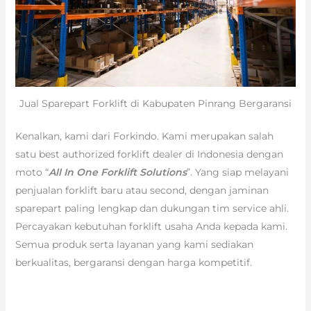
Jual Sparepart Forklift di Kabupaten Pinrang Bergaransi
Kenalkan, kami dari Forkindo. Kami merupakan salah
satu best authorized forklift dealer di Indonesia dengan
moto “
All In One Forklift Solutions
”. Yang siap melayani
penjualan forklift baru atau second, dengan jaminan
sparepart paling lengkap dan dukungan tim service ahli.
Percayakan kebutuhan forklift usaha Anda kepada kami.
Semua produk serta layanan yang kami sediakan
berkualitas, bergaransi dengan harga kompetitif.