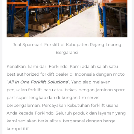
Jual Sparepart Forklift di Kabupaten Rejang Lebong
Bergaransi
Kenalkan, kami dari Forkindo. Kami adalah salah satu
best authorized forklift dealer di Indonesia dengan moto
“
All In One Forklift Solutions
”. Yang siap melayani
penjualan forklift baru atau bekas, dengan jaminan spare
part super lengkap dan dukungan tim servis
berpengalaman. Percayakan kebutuhan forklift usaha
Anda kepada Forkindo. Seluruh produk dan layanan yang
kami sediakan berkualitas, bergaransi dengan harga
kompetitif.