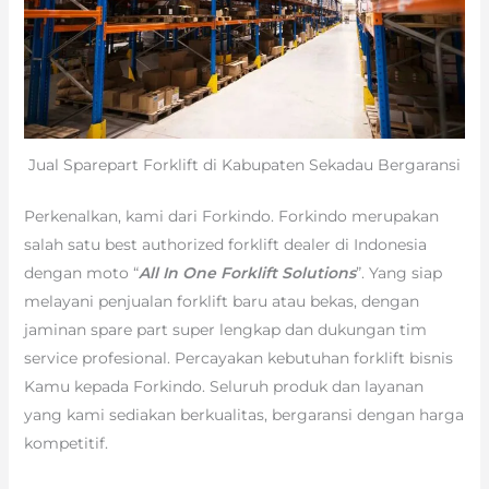
Jual Sparepart Forklift di Kabupaten Sekadau Bergaransi
Perkenalkan, kami dari Forkindo. Forkindo merupakan
salah satu best authorized forklift dealer di Indonesia
dengan moto “
All In One Forklift Solutions
”. Yang siap
melayani penjualan forklift baru atau bekas, dengan
jaminan spare part super lengkap dan dukungan tim
service profesional. Percayakan kebutuhan forklift bisnis
Kamu kepada Forkindo. Seluruh produk dan layanan
yang kami sediakan berkualitas, bergaransi dengan harga
kompetitif.