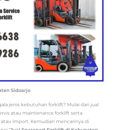
aten Sidoarjo
 jenis kebutuhan forklift? Mulai dari jual
ervis atau maintenance forklift serta
al atau import. Kemudian mencarinya di
nci “
Jual Sparepart Forklift di Kabupaten