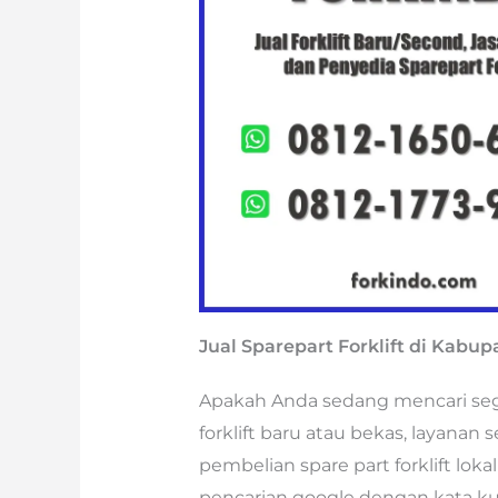
Jual Sparepart Forklift di Kabup
Apakah Anda sedang mencari segala
forklift baru atau bekas, layanan s
pembelian spare part forklift lok
pencarian google dengan kata ku