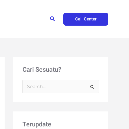
Search
Call Center
Cari Sesuatu?
S
e
a
r
Terupdate
c