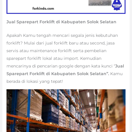
Jual Sparepart Forklift di Kabupaten Solok Selatan
Apakah Kamu tengah mencari segala jenis kebutuhan
forklift? Mulai dari jual forklift baru atau second, jasa
servis atau maintenance forklift serta pembelian
sparepart forklift lokal atau import. Kemudian
mencarinya di pencarian google dengan kata kunci “
Jual
Sparepart Forklift di Kabupaten Solok Selatan”.
Kamu
berada di lokasi yang tepat!