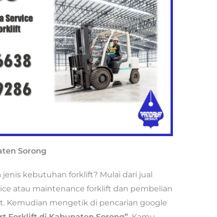
paten Sorong
nis kebutuhan forklift? Mulai dari jual
rvice atau maintenance forklift dan pembelian
port. Kemudian mengetik di pencarian google
rt Forklift di Kabupaten Sorong”.
Kamu