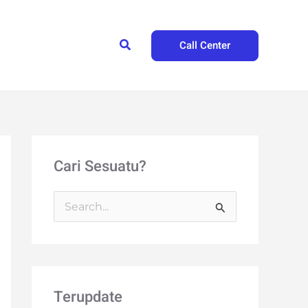
Search
Call Center
Cari Sesuatu?
S
e
a
r
Terupdate
c