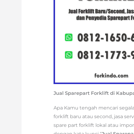
Jual Sparepart Forklift di Kabu
Apa Kamu tengah mencari segala je
forklift baru atau second, jasa se
spare part forklift lokal atau im
dengan kata kunci “
Jual Sparepa