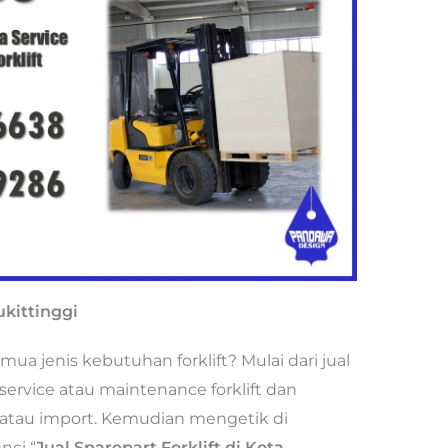
ukittinggi
 jenis kebutuhan forklift? Mulai dari jual
 service atau maintenance forklift dan
al atau import. Kemudian mengetik di
nci “
Jual Sparepart Forklift di Kota