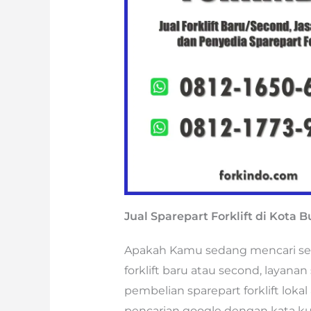
Jual Sparepart Forklift di Kota B
Apakah Kamu sedang mencari semua
forklift baru atau second, layanan
pembelian sparepart forklift lok
pencarian google dengan kata ku