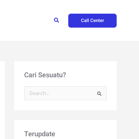
Search
Call Center
Cari Sesuatu?
S
e
a
r
Terupdate
c