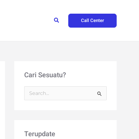
Search
Call Center
Cari Sesuatu?
S
e
a
r
Terupdate
c