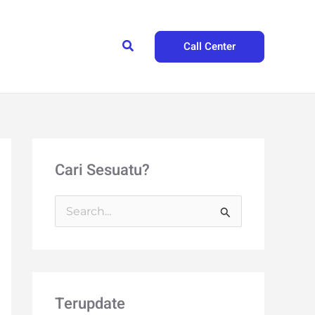
Search
Call Center
Cari Sesuatu?
S
e
a
r
Terupdate
c