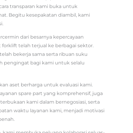
cara transparan kami buka untuk
t. Begitu kesepakatan diambil, kami
i.
tercermin dari besarnya kepercayaan
forklift telah terjual ke berbagai sektor.
elah bekerja sama serta ribuan suku
ah pengingat bagi kami untuk selalu
n aset berharga untuk evaluasi kami.
layanan spare part yang komprehensif, juga
terbukaan kami dalam bernegosiasi, serta
patan waktu layanan kami, menjadi motivasi
benah.
sia, kami membuka peluang kolaborasi seluas-