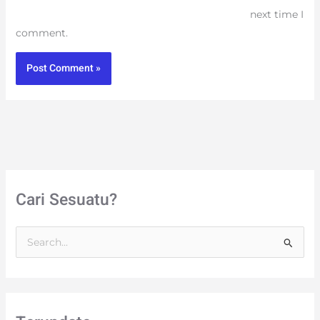
next time I
comment.
Cari Sesuatu?
S
e
a
r