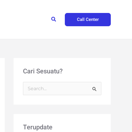
Search
Call Center
Cari Sesuatu?
S
e
a
r
Terupdate
c