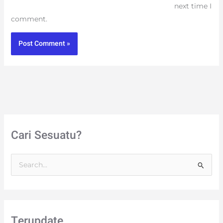
next time I
comment.
Cari Sesuatu?
S
e
a
r
Terupdate
c