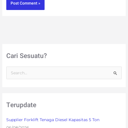
Cari Sesuatu?
S
e
a
r
Terupdate
c
h
Supplier Forklift Tenaga Diesel Kapasitas 5 Ton
f
06/08/2026