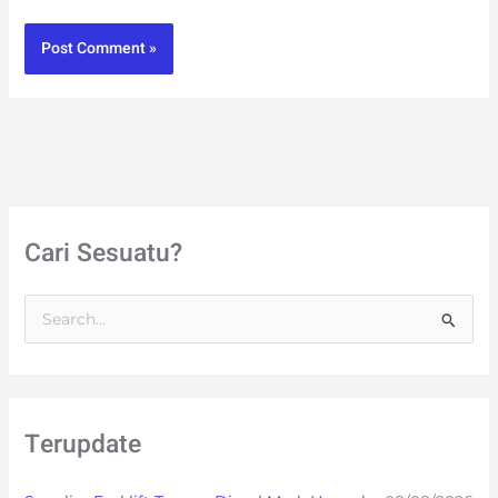
Cari Sesuatu?
S
e
a
r
Terupdate
c
h