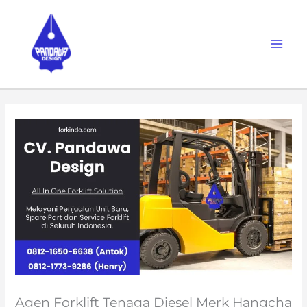
Skip
to
content
Agen Forklift Tenaga Diesel Merk Hangcha