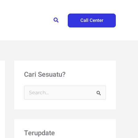
Search
Call Center
Cari Sesuatu?
S
e
a
r
Terupdate
c