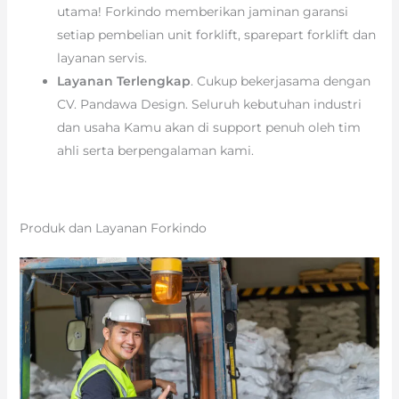
utama! Forkindo memberikan jaminan garansi
setiap pembelian unit forklift, sparepart forklift dan
layanan servis.
Layanan Terlengkap
. Cukup bekerjasama dengan
CV. Pandawa Design. Seluruh kebutuhan industri
dan usaha Kamu akan di support penuh oleh tim
ahli serta berpengalaman kami.
Produk dan Layanan Forkindo