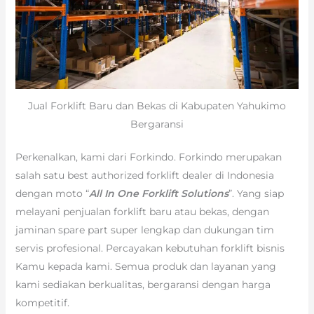
Jual Forklift Baru dan Bekas di Kabupaten Yahukimo
Bergaransi
Perkenalkan, kami dari Forkindo. Forkindo merupakan
salah satu best authorized forklift dealer di Indonesia
dengan moto “
All In One Forklift Solutions
”. Yang siap
melayani penjualan forklift baru atau bekas, dengan
jaminan spare part super lengkap dan dukungan tim
servis profesional. Percayakan kebutuhan forklift bisnis
Kamu kepada kami. Semua produk dan layanan yang
kami sediakan berkualitas, bergaransi dengan harga
kompetitif.