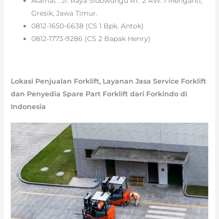
Alamat : Jl. Raya Sidowungu RT. 2 RW. 1 Menganti,
Gresik, Jawa Timur.
0812-1650-6638 (CS 1 Bpk. Antok)
0812-1773-9286 (CS 2 Bapak Henry)
Lokasi Penjualan Forklift, Layanan Jasa Service Forklift
dan Penyedia Spare Part Forklift dari Forkindo di
Indonesia