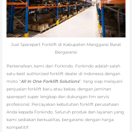
Jual Sparepart Forklift di Kabupaten Manggarai Barat
Bergaransi
Perkenalkan, kami dari Forkindo. Forkindo adalah salah
satu best authorized forklift dealer di Indonesia dengan
moto “
All In One Forklift Solutions
”. Yang siap melayani
penjualan forklift baru atau bekas, dengan jaminan
sparepart super lengkap dan dukungan tim servis
profesional. Percayakan kebutuhan forklift perusahaan
Anda kepada Forkindo. Seluruh produk dan layanan yang
kami sediakan berkualitas, bergaransi dengan harga
kompetitif.